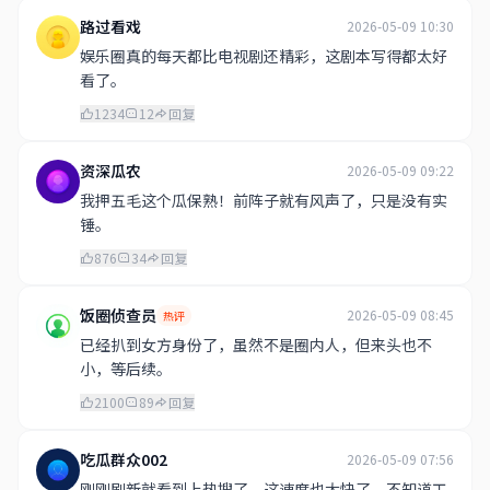
路过看戏
2026-05-09 10:30
娱乐圈真的每天都比电视剧还精彩，这剧本写得都太好
看了。
1234
12
回复
资深瓜农
2026-05-09 09:22
我押五毛这个瓜保熟！前阵子就有风声了，只是没有实
锤。
876
34
回复
饭圈侦查员
2026-05-09 08:45
热评
已经扒到女方身份了，虽然不是圈内人，但来头也不
小，等后续。
2100
89
回复
吃瓜群众002
2026-05-09 07:56
刚刚刷新就看到上热搜了，这速度也太快了，不知道工