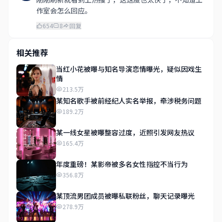
作室会怎么回应。
654
8
回复
相关推荐
当红小花被曝与知名导演恋情曝光，疑似因戏生
情
213.5万
某知名歌手被前经纪人实名举报，牵涉税务问题
189.2万
某一线女星被曝整容过度，近照引发网友热议
165.4万
年度重磅！某影帝被多名女性指控不当行为
356.8万
某顶流男团成员被曝私联粉丝，聊天记录曝光
278.9万