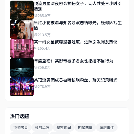
顶流男星深夜密会神秘女子，两人共处三小时引
猜测
285.0万
当红小花被曝与知名导演恋情曝光，疑似因戏生
情
213.5万
某一线女星被曝整容过度，近照引发网友热议
165.4万
年度重磅！某影帝被多名女性指控不当行为
356.8万
某顶流男团成员被曝私联粉丝，聊天记录曝光
278.9万
热门话题
顶流男星
税务风波
整容传闻
明星恋情
塌房事件