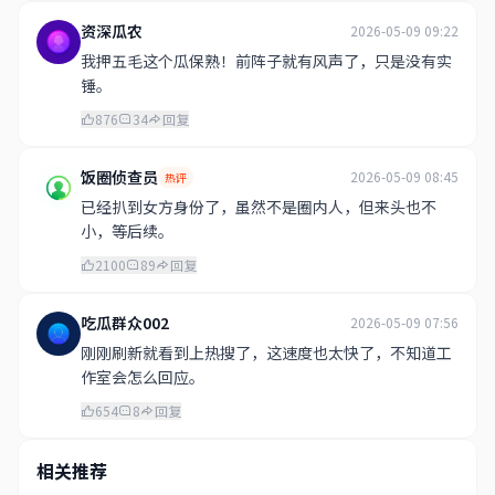
资深瓜农
2026-05-09 09:22
我押五毛这个瓜保熟！前阵子就有风声了，只是没有实
锤。
876
34
回复
饭圈侦查员
2026-05-09 08:45
热评
已经扒到女方身份了，虽然不是圈内人，但来头也不
小，等后续。
2100
89
回复
吃瓜群众002
2026-05-09 07:56
刚刚刷新就看到上热搜了，这速度也太快了，不知道工
作室会怎么回应。
654
8
回复
相关推荐